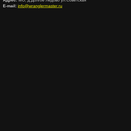
Адрес:
МО, д.Долгое Ледово ул.Советская
E-mail:
info@wranglermaster.ru